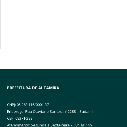
PREFEITURA DE ALTAMIRA
CNPJ: 05.263.116/0001-37
Endereço: Rua Otaviano Santos, nº 2288 – Sudam I
CEP: 68371-288
Atendimento: Segunda a Sexta-feira – 08h às 14h