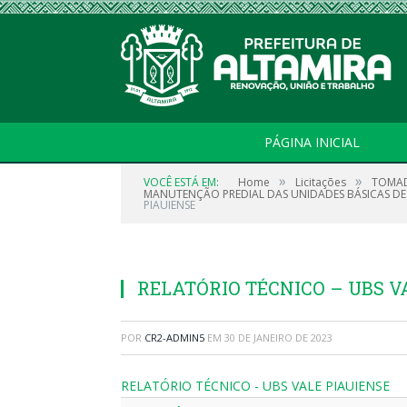
PÁGINA INICIAL
»
»
VOCÊ ESTÁ EM:
Home
Licitações
TOMAD
MANUTENÇÃO PREDIAL DAS UNIDADES BÁSICAS DE SA
PIAUIENSE
RELATÓRIO TÉCNICO – UBS V
POR
CR2-ADMIN5
EM
30 DE JANEIRO DE 2023
RELATÓRIO TÉCNICO - UBS VALE PIAUIENSE