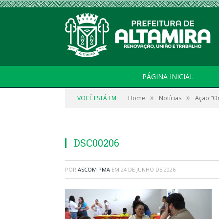
PÁGINA INICIAL
»
»
VOCÊ ESTÁ EM:
Home
Notícias
Ação “Or
DSC00206
POR
ASCOM PMA
EM
24 DE JUNHO DE 2026