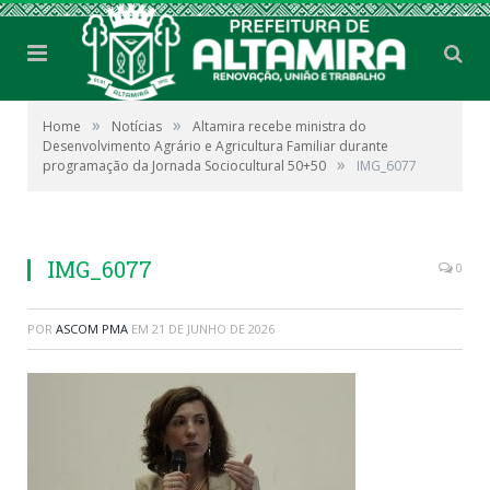
»
»
Home
Notícias
Altamira recebe ministra do
Desenvolvimento Agrário e Agricultura Familiar durante
»
programação da Jornada Sociocultural 50+50
IMG_6077
IMG_6077
0
POR
ASCOM PMA
EM
21 DE JUNHO DE 2026