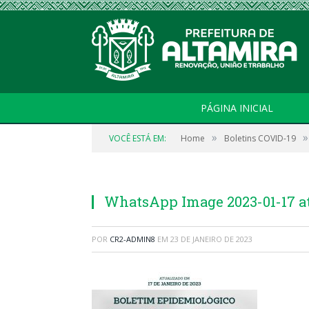
PÁGINA INICIAL
»
»
VOCÊ ESTÁ EM:
Home
Boletins COVID-19
WhatsApp Image 2023-01-17 at 
POR
CR2-ADMIN8
EM
23 DE JANEIRO DE 2023