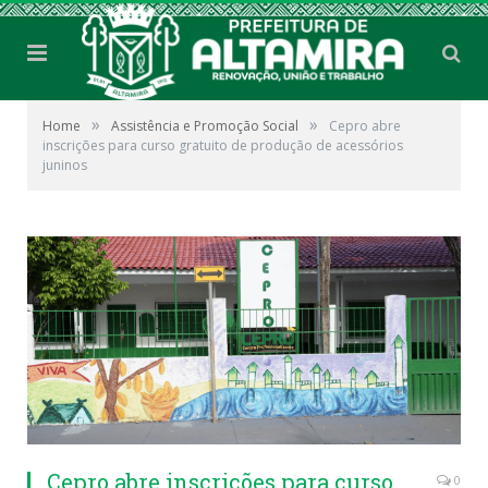
»
»
Home
Assistência e Promoção Social
Cepro abre
inscrições para curso gratuito de produção de acessórios
juninos
Cepro abre inscrições para curso
0