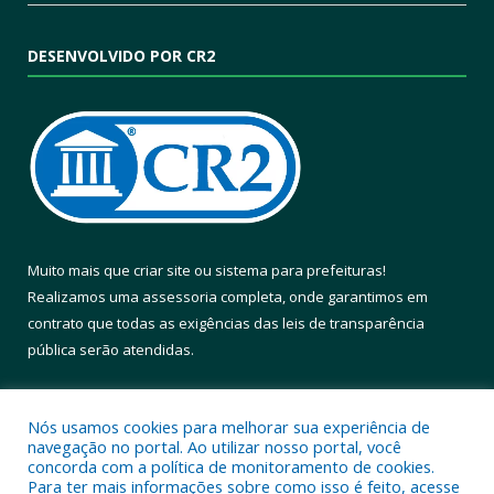
DESENVOLVIDO POR CR2
Muito mais que
criar site
ou
sistema para prefeituras
!
Realizamos uma
assessoria
completa, onde garantimos em
contrato que todas as exigências das
leis de transparência
pública
serão atendidas.
Conheça o
PNTP
e o
Radar da Transparência Pública
Nós usamos cookies para melhorar sua experiência de
navegação no portal. Ao utilizar nosso portal, você
concorda com a política de monitoramento de cookies.
Para ter mais informações sobre como isso é feito, acesse