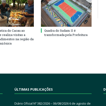
stica do Cacau ao
Quadra do Sudam II é
 realiza visitas a
transformada pela Prefeitura
imentos na região da
azônica
ÚLTIMAS PUBLICAÇÕES
D
Diário Oficial Nº 382/2026 – 06/08/2026
6 de agosto de