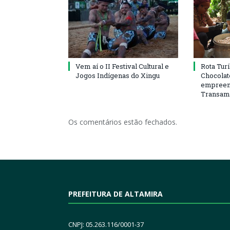
Vem aí o II Festival Cultural e
Rota Turí
Jogos Indígenas do Xingu
Chocolate
empreend
Transam
Os comentários estão fechados.
PREFEITURA DE ALTAMIRA
CNPJ: 05.263.116/0001-37