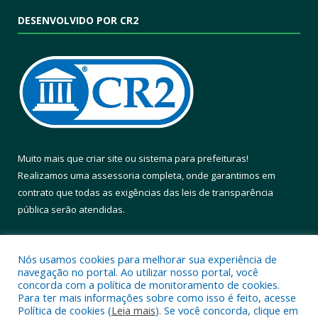
DESENVOLVIDO POR CR2
Muito mais que
criar site
ou
sistema para prefeituras
!
Realizamos uma
assessoria
completa, onde garantimos em
contrato que todas as exigências das
leis de transparência
pública
serão atendidas.
Conheça o
PNTP
e o
Radar da Transparência Pública
Nós usamos cookies para melhorar sua experiência de
navegação no portal. Ao utilizar nosso portal, você
concorda com a política de monitoramento de cookies.
Para ter mais informações sobre como isso é feito, acesse
Política de cookies (
Leia mais
). Se você concorda, clique em
Todos os direitos reservados a Prefeitura Municipal de Altamira.