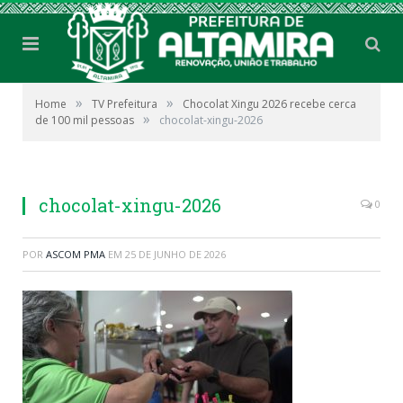
»
»
Home
TV Prefeitura
Chocolat Xingu 2026 recebe cerca
»
de 100 mil pessoas
chocolat-xingu-2026
chocolat-xingu-2026
0
POR
ASCOM PMA
EM
25 DE JUNHO DE 2026