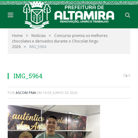
»
»
Home
Notícias
Concurso premia os melhores
chocolates e derivados durante o Chocolat Xingu
»
2026
IMG_5964
IMG_5964
0
POR
ASCOM PMA
EM
14 DE JUNHO DE 2026