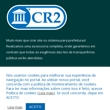
Muito mais que
criar site
ou
sistema para prefeituras
!
Realizamos uma
assessoria
completa, onde garantimos em
contrato que todas as exigências das
leis de transparência
pública
serão atendidas.
Conheça o
PNTP
e o
Radar da Transparência Pública
Nós usamos cookies para melhorar sua experiência de
navegação no portal. Ao utilizar nosso portal, você
concorda com a política de monitoramento de cookies.
Para ter mais informações sobre como isso é feito, acesse
Política de cookies (
Leia mais
). Se você concorda, clique em
Todos os direitos reservados a Prefeitura Municipal de Altamira.
ACEITO.
Mapa do Site
Acessar Área Administrativa
ACEITO
Leia mais