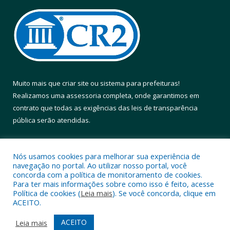
Muito mais que
criar site
ou
sistema para prefeituras
!
Realizamos uma
assessoria
completa, onde garantimos em
contrato que todas as exigências das
leis de transparência
pública
serão atendidas.
Conheça o
PNTP
e o
Radar da Transparência Pública
Nós usamos cookies para melhorar sua experiência de
navegação no portal. Ao utilizar nosso portal, você
concorda com a política de monitoramento de cookies.
Para ter mais informações sobre como isso é feito, acesse
Política de cookies (
Leia mais
). Se você concorda, clique em
Todos os direitos reservados a Prefeitura Municipal de Altamira.
ACEITO.
Mapa do Site
Acessar Área Administrativa
ACEITO
Leia mais