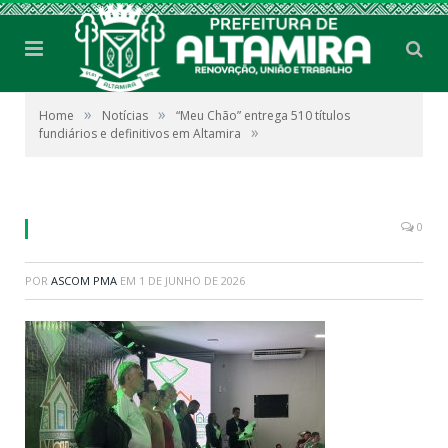
»
»
Home
Notícias
“Meu Chão” entrega 510 títulos
»
fundiários e definitivos em Altamira
0
POR
ASCOM PMA
EM
1 DE JUNHO DE 2026