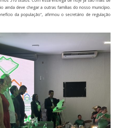
amos 510 títulos. Com essa entrega de hoje já são mais de
ão ainda deve chegar a outras famílias do nosso município.
efício da população”, afirmou o secretário de regulação