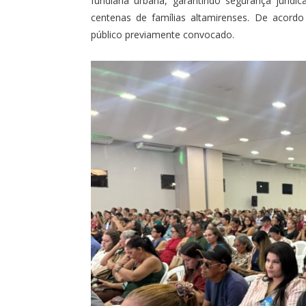
fundiária urbana, garantindo segurança juríd
centenas de famílias altamirenses. De acord
público previamente convocado.