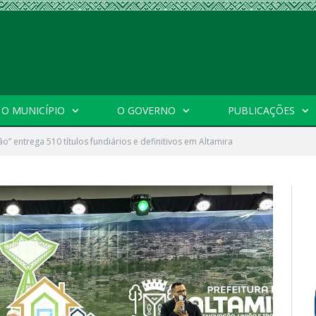
O MUNICÍPIO
O GOVERNO
PUBLICAÇÕES
o” entrega 510 títulos fundiários e definitivos em Altamira