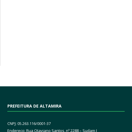
PREFEITURA DE ALTAMIRA
CNPJ: 05.263.116/0001-37
Endereço: Rua Otaviano Santos, nº 2288 – Sudam I