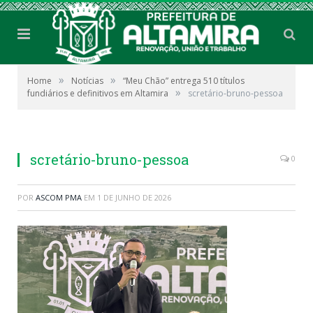
»
»
Home
Notícias
“Meu Chão” entrega 510 títulos
»
fundiários e definitivos em Altamira
scretário-bruno-pessoa
scretário-bruno-pessoa
0
POR
ASCOM PMA
EM
1 DE JUNHO DE 2026