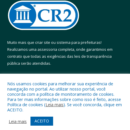
Muito mais que
criar site
ou
sistema para prefeituras
!
Realizamos uma
assessoria
completa, onde garantimos em
contrato que todas as exigências das
leis de transparência
pública
serão atendidas.
Conheça o
PNTP
e o
Radar da Transparência Pública
Nós usamos cookies para melhorar sua experiência de
navegação no portal. Ao utilizar nosso portal, você
concorda com a política de monitoramento de cookies.
Para ter mais informações sobre como isso é feito, acesse
Política de cookies (
Leia mais
). Se você concorda, clique em
Todos os direitos reservados a Prefeitura Municipal de Altamira.
ACEITO.
Mapa do Site
Acessar Área Administrativa
ACEITO
Leia mais
Acessar Webmail