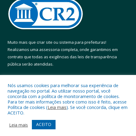
Muito mais que
criar site
ou
sistema para prefeituras
!
Realizamos uma
assessoria
completa, onde garantimos em
contrato que todas as exigências das
leis de transparência
pública
serão atendidas.
Conheça o
PNTP
e o
Radar da Transparência Pública
Nós usamos cookies para melhorar sua experiência de
navegação no portal. Ao utilizar nosso portal, você
concorda com a política de monitoramento de cookies.
Para ter mais informações sobre como isso é feito, acesse
Política de cookies (
Leia mais
). Se você concorda, clique em
Todos os direitos reservados a Prefeitura Municipal de Altamira.
ACEITO.
Mapa do Site
Acessar Área Administrativa
ACEITO
Leia mais
Acessar Webmail