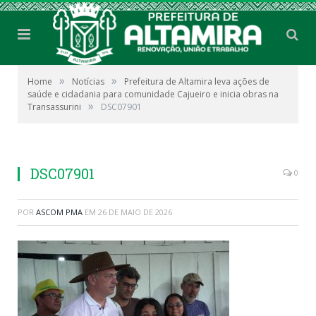
»
»
Home
Notícias
Prefeitura de Altamira leva ações de
saúde e cidadania para comunidade Cajueiro e inicia obras na
»
Transassurini
DSC07901
DSC07901
0
POR
ASCOM PMA
EM
26 DE MAIO DE 2026