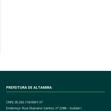
PREFEITURA DE ALTAMIRA
CNPJ: 05.263.116/0001-37
Endereço: Rua Otaviano Santos, nº 2288 – Sudam I