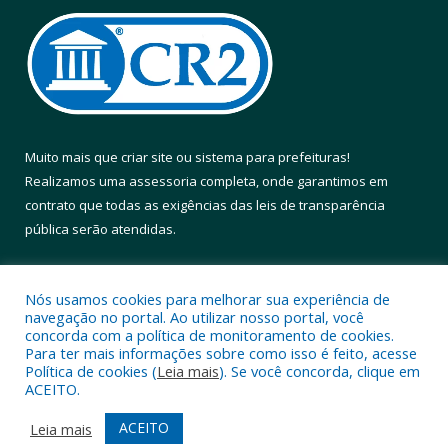
Muito mais que
criar site
ou
sistema para prefeituras
!
Realizamos uma
assessoria
completa, onde garantimos em
contrato que todas as exigências das
leis de transparência
pública
serão atendidas.
Conheça o
PNTP
e o
Radar da Transparência Pública
Nós usamos cookies para melhorar sua experiência de
navegação no portal. Ao utilizar nosso portal, você
concorda com a política de monitoramento de cookies.
Para ter mais informações sobre como isso é feito, acesse
Política de cookies (
Leia mais
). Se você concorda, clique em
Todos os direitos reservados a Prefeitura Municipal de Altamira.
ACEITO.
Mapa do Site
Acessar Área Administrativa
ACEITO
Leia mais
Acessar Webmail