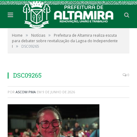
»
»
Home
Notícias
Prefeitura de Altamira realiza escuta
para debater sobre revitalização da Lagoa do Independente
»
I
DSC09265
DSC09265
0
POR
ASCOM PMA
EM
9 DE JUNHO DE 2026