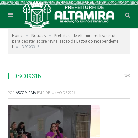
»
»
Home
Notícias
Prefeitura de Altamira realiza escuta
para debater sobre revitalização da Lagoa do Independente
»
I
DSC09316
DSC09316
0
POR
ASCOM PMA
EM
9 DE JUNHO DE 2026