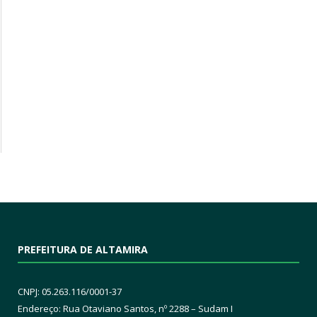
PREFEITURA DE ALTAMIRA
CNPJ: 05.263.116/0001-37
Endereço: Rua Otaviano Santos, nº 2288 – Sudam I