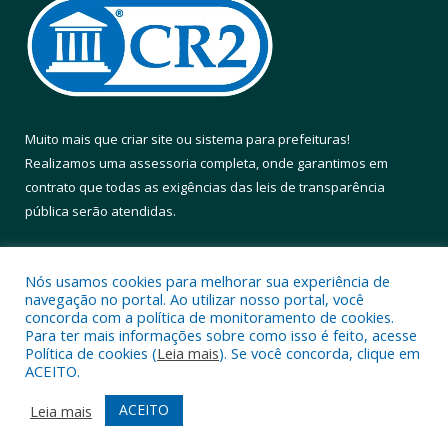
Muito mais que
criar site
ou
sistema para prefeituras
!
Realizamos uma
assessoria
completa, onde garantimos em
contrato que todas as exigências das
leis de transparência
pública
serão atendidas.
Conheça o
PNTP
e o
Radar da Transparência Pública
Nós usamos cookies para melhorar sua experiência de
navegação no portal. Ao utilizar nosso portal, você
concorda com a política de monitoramento de cookies.
Para ter mais informações sobre como isso é feito, acesse
Política de cookies (
Leia mais
). Se você concorda, clique em
Todos os direitos reservados a Prefeitura Municipal de Altamira.
ACEITO.
Mapa do Site
Acessar Área Administrativa
ACEITO
Leia mais
Acessar Webmail