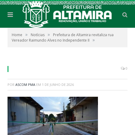
»
»
Home
Notícias
Prefeitura de Altamira revitaliza rua
»
Vereador Raimundo Alves no Independente II
0
POR
ASCOM PMA
EM
1 DE JUNHO DE 2026