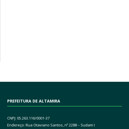
PREFEITURA DE ALTAMIRA
CNPJ: 05.263.116/0001-37
Endereço: Rua Otaviano Santos, nº 2288 – Sudam I