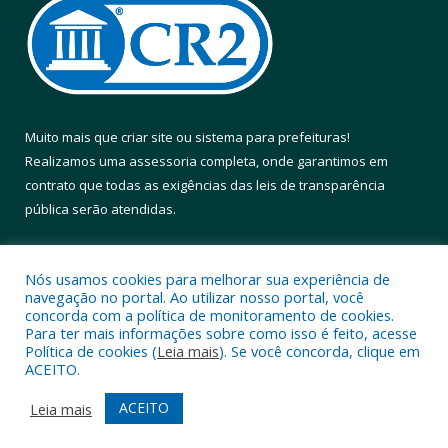
Muito mais que
criar site
ou
sistema para prefeituras
!
Realizamos uma
assessoria
completa, onde garantimos em
contrato que todas as exigências das
leis de transparência
pública
serão atendidas.
Conheça o
PNTP
e o
Radar da Transparência Pública
Nós usamos cookies para melhorar sua experiência de
navegação no portal. Ao utilizar nosso portal, você
concorda com a política de monitoramento de cookies.
Para ter mais informações sobre como isso é feito, acesse
Política de cookies (
Leia mais
). Se você concorda, clique em
Todos os direitos reservados a Prefeitura Municipal de Altamira.
ACEITO.
Mapa do Site
Acessar Área Administrativa
ACEITO
Leia mais
Acessar Webmail