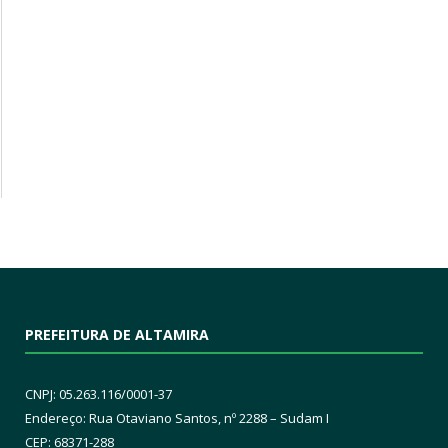
PREFEITURA DE ALTAMIRA
CNPJ: 05.263.116/0001-37
Endereço: Rua Otaviano Santos, nº 2288 – Sudam I
CEP: 68371-288