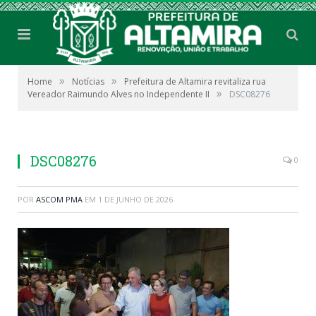
»
»
Home
Notícias
Prefeitura de Altamira revitaliza rua
»
Vereador Raimundo Alves no Independente II
DSC08276
DSC08276
0
POR
ASCOM PMA
EM
1 DE JUNHO DE 2026