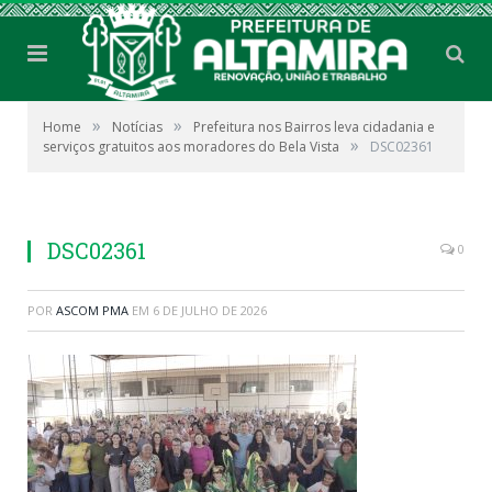
»
»
Home
Notícias
Prefeitura nos Bairros leva cidadania e
»
serviços gratuitos aos moradores do Bela Vista
DSC02361
DSC02361
0
POR
ASCOM PMA
EM
6 DE JULHO DE 2026