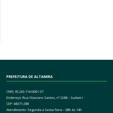
PREFEITURA DE ALTAMIRA
CNPJ: 05.263.116/0001-37
Endereço: Rua Otaviano Santos, nº 2288 – Sudam I
CEP: 68371-288
Atendimento: Segunda a Sexta-feira – 08h às 14h