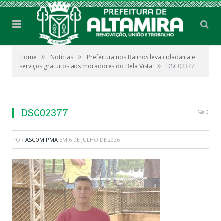
»
»
Home
Notícias
Prefeitura nos Bairros leva cidadania e
»
serviços gratuitos aos moradores do Bela Vista
DSC02377
DSC02377
0
POR
ASCOM PMA
EM
6 DE JULHO DE 2026