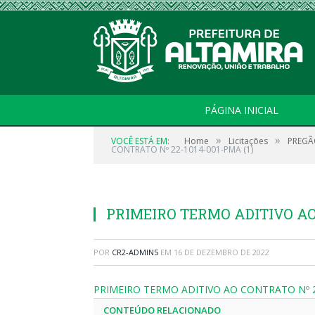
PÁGINA INICIAL
»
»
VOCÊ ESTÁ EM:
Home
Licitações
PREGÃ
CONTRATO Nº 22-1014-001-PMA (1)
PRIMEIRO TERMO ADITIVO AO 
POR
CR2-ADMIN5
EM
16 DE DEZEMBRO DE 2022
PRIMEIRO TERMO ADITIVO AO CONTRATO Nº 2
CONTEÚDO RELACIONADO