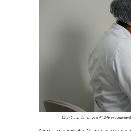
12.976 atendimentos e 41.246 procediment
Com esse desempenho, Altamira foi o sexto mun