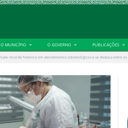
O MUNICÍPIO
O GOVERNO
PUBLICAÇÕES
 bate recorde histórico em atendimentos odontológicos e se destaca entre os