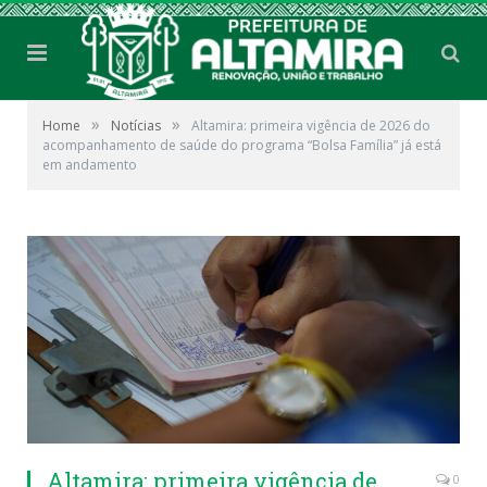
»
»
Home
Notícias
Altamira: primeira vigência de 2026 do
acompanhamento de saúde do programa “Bolsa Família” já está
em andamento
Altamira: primeira vigência de
0