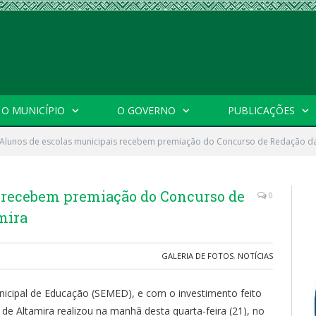
O MUNICÍPIO
O GOVERNO
PUBLICAÇÕES
Alunos de escolas municipais recebem premiação do Concurso de Redação da 
 recebem premiação do Concurso de
0
mira
GALERIA DE FOTOS
,
NOTÍCIAS
unicipal de Educação (SEMED), e com o investimento feito
a de Altamira realizou na manhã desta quarta-feira (21), no