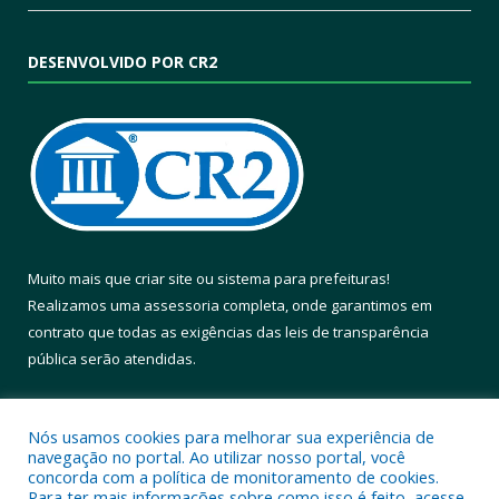
DESENVOLVIDO POR CR2
Muito mais que
criar site
ou
sistema para prefeituras
!
Realizamos uma
assessoria
completa, onde garantimos em
contrato que todas as exigências das
leis de transparência
pública
serão atendidas.
Conheça o
PNTP
e o
Radar da Transparência Pública
Nós usamos cookies para melhorar sua experiência de
navegação no portal. Ao utilizar nosso portal, você
concorda com a política de monitoramento de cookies.
Para ter mais informações sobre como isso é feito, acesse