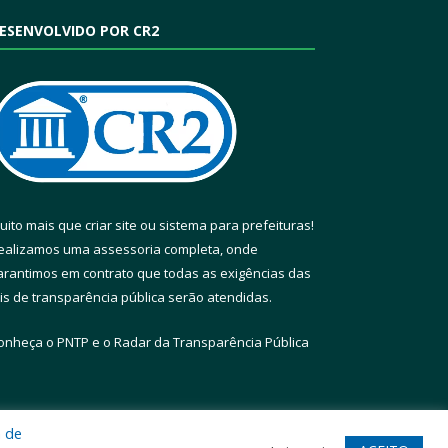
ESENVOLVIDO POR CR2
uito mais que
criar site
ou
sistema para prefeituras
!
ealizamos uma
assessoria
completa, onde
arantimos em contrato que todas as exigências das
eis de transparência pública
serão atendidas.
onheça o
PNTP
e o
Radar da Transparência Pública
a de
te
Acessar Área Administrativa
Acessar Webmail