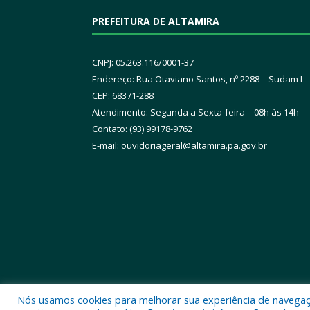
PREFEITURA DE ALTAMIRA
CNPJ: 05.263.116/0001-37
Endereço: Rua Otaviano Santos, nº 2288 – Sudam I
CEP: 68371-288
Atendimento: Segunda a Sexta-feira – 08h às 14h
Contato: (93) 99178-9762
E-mail:
ouvidoriageral@altamira.pa.
gov.br
Nós usamos cookies para melhorar sua experiência de navegação
Todos os direitos reservados a Prefeitura Municipal