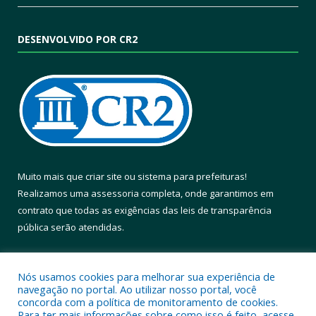
DESENVOLVIDO POR CR2
Muito mais que
criar site
ou
sistema para prefeituras
!
Realizamos uma
assessoria
completa, onde garantimos em
contrato que todas as exigências das
leis de transparência
pública
serão atendidas.
Conheça o
PNTP
e o
Radar da Transparência Pública
Nós usamos cookies para melhorar sua experiência de
navegação no portal. Ao utilizar nosso portal, você
concorda com a política de monitoramento de cookies.
Para ter mais informações sobre como isso é feito, acesse