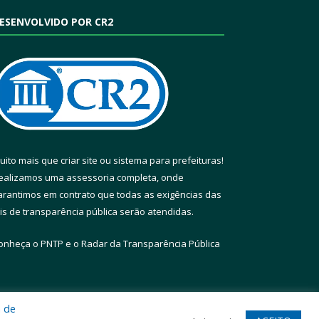
ESENVOLVIDO POR CR2
uito mais que
criar site
ou
sistema para prefeituras
!
ealizamos uma
assessoria
completa, onde
arantimos em contrato que todas as exigências das
eis de transparência pública
serão atendidas.
onheça o
PNTP
e o
Radar da Transparência Pública
a de
te
Acessar Área Administrativa
Acessar Webmail