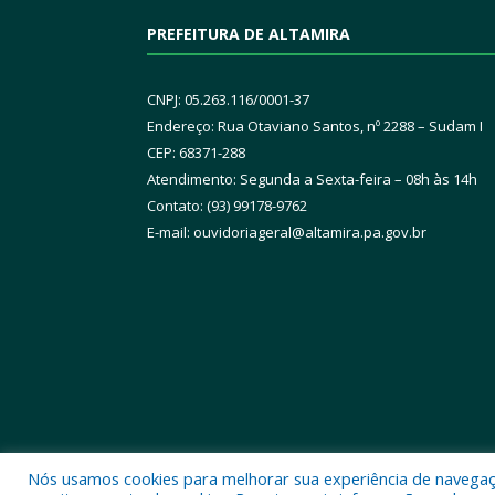
PREFEITURA DE ALTAMIRA
CNPJ: 05.263.116/0001-37
Endereço: Rua Otaviano Santos, nº 2288 – Sudam I
CEP: 68371-288
Atendimento: Segunda a Sexta-feira – 08h às 14h
Contato: (93) 99178-9762
E-mail:
ouvidoriageral@altamira.pa.
gov.br
Nós usamos cookies para melhorar sua experiência de navegação
Todos os direitos reservados a Prefeitura Municipal