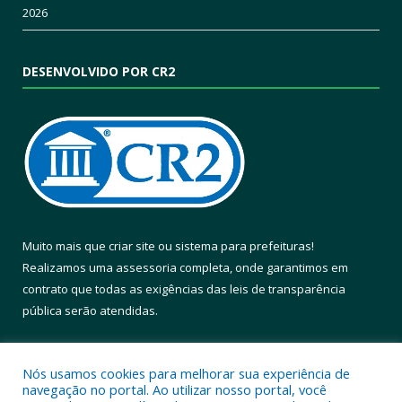
2026
DESENVOLVIDO POR CR2
Muito mais que
criar site
ou
sistema para prefeituras
!
Realizamos uma
assessoria
completa, onde garantimos em
contrato que todas as exigências das
leis de transparência
pública
serão atendidas.
Conheça o
PNTP
e o
Radar da Transparência Pública
Nós usamos cookies para melhorar sua experiência de
navegação no portal. Ao utilizar nosso portal, você