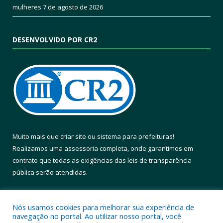
mulheres
7 de agosto de 2026
DESENVOLVIDO POR CR2
Muito mais que
criar site
ou
sistema para prefeituras
!
Realizamos uma
assessoria
completa, onde garantimos em
contrato que todas as exigências das
leis de transparência
pública
serão atendidas.
Conheça o
PNTP
e o
Radar da Transparência Pública
Nós usamos cookies para melhorar sua experiência de
navegação no portal. Ao utilizar nosso portal, você