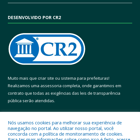
DESENVOLVIDO POR CR2
Muito mais que
criar site
ou
sistema para prefeituras
!
Realizamos uma
assessoria
completa, onde garantimos em
contrato que todas as exigências das
leis de transparência
pública
serão atendidas.
Conheça o
PNTP
e o
Radar da Transparência Pública
Nós usamos cookies para melhorar sua experiência de
navegação no portal. Ao utilizar nosso portal, você
concorda com a política de monitoramento de cookies.
Para ter mais informações sobre como isso é feito, acesse