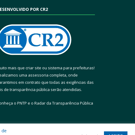
ESENVOLVIDO POR CR2
uito mais que
criar site
ou
sistema para prefeituras
!
ealizamos uma
assessoria
completa, onde
arantimos em contrato que todas as exigências das
eis de transparência pública
serão atendidas.
onheça o
PNTP
e o
Radar da Transparência Pública
a de
te
Acessar Área Administrativa
Acessar Webmail