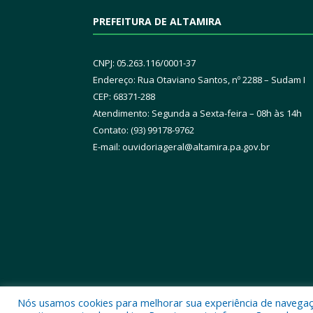
PREFEITURA DE ALTAMIRA
CNPJ: 05.263.116/0001-37
Endereço: Rua Otaviano Santos, nº 2288 – Sudam I
CEP: 68371-288
Atendimento: Segunda a Sexta-feira – 08h às 14h
Contato: (93) 99178-9762
E-mail:
ouvidoriageral@altamira.pa.
gov.br
Nós usamos cookies para melhorar sua experiência de navegação
Todos os direitos reservados a Prefeitura Municipal