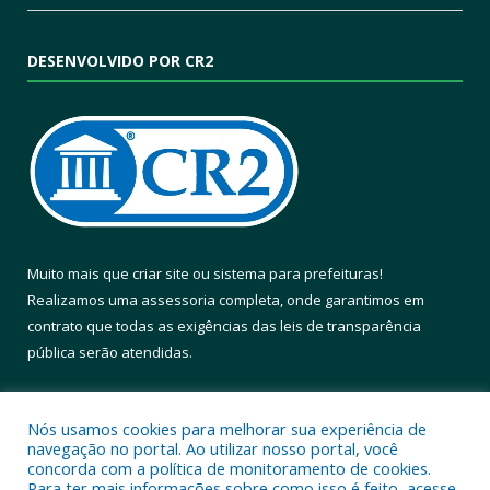
DESENVOLVIDO POR CR2
Muito mais que
criar site
ou
sistema para prefeituras
!
Realizamos uma
assessoria
completa, onde garantimos em
contrato que todas as exigências das
leis de transparência
pública
serão atendidas.
Conheça o
PNTP
e o
Radar da Transparência Pública
Nós usamos cookies para melhorar sua experiência de
navegação no portal. Ao utilizar nosso portal, você
concorda com a política de monitoramento de cookies.
Para ter mais informações sobre como isso é feito, acesse