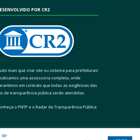
ESENVOLVIDO POR CR2
uito mais que
criar site
ou
sistema para prefeituras
!
ealizamos uma
assessoria
completa, onde
arantimos em contrato que todas as exigências das
eis de transparência pública
serão atendidas.
onheça o
PNTP
e o
Radar da Transparência Pública
a de
te
Acessar Área Administrativa
Acessar Webmail