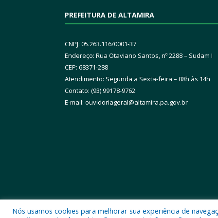
PREFEITURA DE ALTAMIRA
CNPJ: 05.263.116/0001-37
Endereço: Rua Otaviano Santos, nº 2288 – Sudam I
CEP: 68371-288
Atendimento: Segunda a Sexta-feira – 08h às 14h
Contato: (93) 99178-9762
E-mail:
ouvidoriageral@altamira.pa.
gov.br
Nós usamos cookies para melhorar sua experiência de navegação
Todos os direitos reservados a Prefeitura Municipal