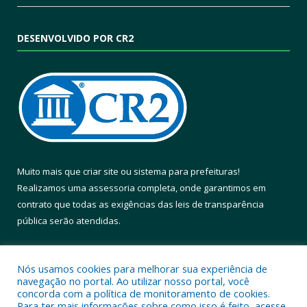
DESENVOLVIDO POR CR2
Muito mais que
criar site
ou
sistema para prefeituras
!
Realizamos uma
assessoria
completa, onde garantimos em
contrato que todas as exigências das
leis de transparência
pública
serão atendidas.
Conheça o
PNTP
e o
Radar da Transparência Pública
Nós usamos cookies para melhorar sua experiência de
navegação no portal. Ao utilizar nosso portal, você
concorda com a política de monitoramento de cookies.
Para ter mais informações sobre como isso é feito, acesse