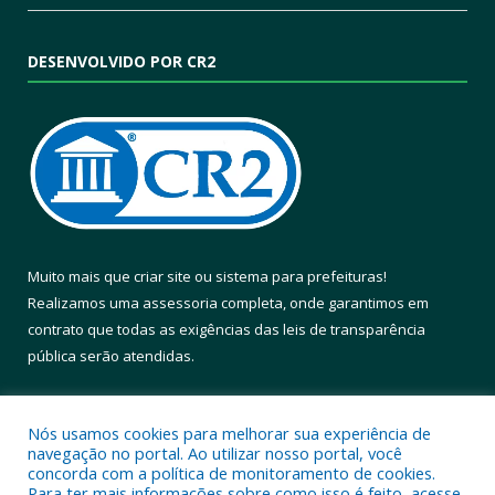
DESENVOLVIDO POR CR2
Muito mais que
criar site
ou
sistema para prefeituras
!
Realizamos uma
assessoria
completa, onde garantimos em
contrato que todas as exigências das
leis de transparência
pública
serão atendidas.
Conheça o
PNTP
e o
Radar da Transparência Pública
Nós usamos cookies para melhorar sua experiência de
navegação no portal. Ao utilizar nosso portal, você
concorda com a política de monitoramento de cookies.
Para ter mais informações sobre como isso é feito, acesse