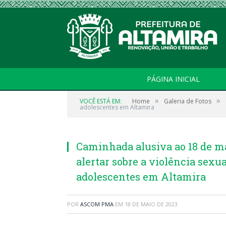
PÁGINA INICIAL
»
»
VOCÊ ESTÁ EM:
Home
Galeria de Fotos
adolescentes em Altamira
Caminhada alusiva ao 18 de ma
alertar sobre a violência sexua
adolescentes em Altamira
POR
ASCOM PMA
EM
18 DE MAIO DE 2023