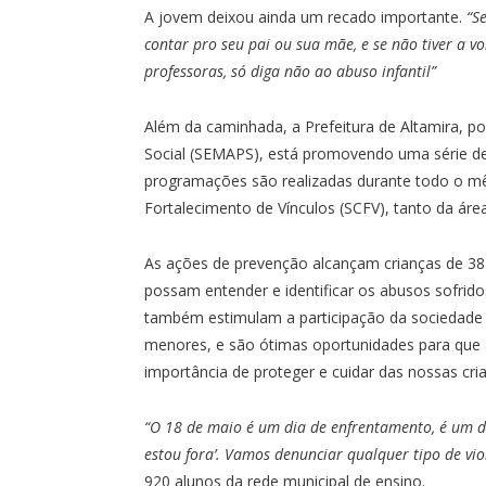
A jovem deixou ainda um recado importante.
“S
contar pro seu pai ou sua mãe, e se não tiver a v
professoras, só diga não ao abuso infantil”
Além da caminhada, a Prefeitura de Altamira, p
Social (SEMAPS), está promovendo uma série de
programações são realizadas durante todo o mê
Fortalecimento de Vínculos (SCFV), tanto da áre
As ações de prevenção alcançam crianças de 38 
possam entender e identificar os abusos sofridos
também estimulam a participação da sociedade n
menores, e são ótimas oportunidades para que a
importância de proteger e cuidar das nossas cri
“O 18 de maio é um dia de enfrentamento, é um dia
estou fora’. Vamos denunciar qualquer tipo de viol
920 alunos da rede municipal de ensino.