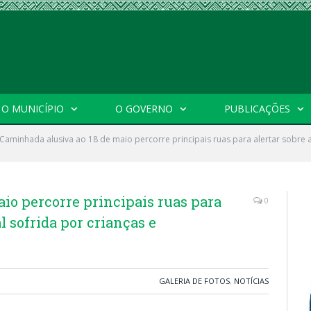
O MUNICÍPIO
O GOVERNO
PUBLICAÇÕES
Caminhada alusiva ao 18 de maio percorre principais ruas para alertar sobre a 
io percorre principais ruas para
0
l sofrida por crianças e
GALERIA DE FOTOS
,
NOTÍCIAS