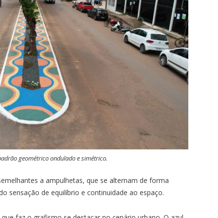
adrão geométrico ondulado e simétrico.
 semelhantes a ampulhetas, que se alternam de forma
ndo sensação de equilíbrio e continuidade ao espaço.
o que faz o grafismo se destacar no cenário urbano. O azul