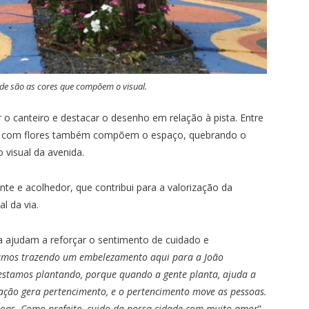
erde são as cores que compõem o visual.
r o canteiro e destacar o desenho em relação à pista. Entre
ins com flores também compõem o espaço, quebrando o
 visual da avenida.
ante e acolhedor, que contribui para a valorização da
l da via.
a ajudam a reforçar o sentimento de cuidado e
amos trazendo um embelezamento aqui para a João
estamos plantando, porque quando a gente planta, ajuda a
 ação gera pertencimento, e o pertencimento move as pessoas.
oas. Como prefeito, cuido da nossa cidade com muito amor
”,