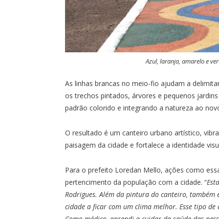
Azul, laranja, amarelo e v
As linhas brancas no meio-fio ajudam a delimita
os trechos pintados, árvores e pequenos jard
padrão colorido e integrando a natureza ao novo
O resultado é um canteiro urbano artístico, vibr
paisagem da cidade e fortalece a identidade visua
Para o prefeito Loredan Mello, ações como ess
pertencimento da população com a cidade. “
Est
Rodrigues. Além da pintura do canteiro, também 
cidade a ficar com um clima melhor. Esse tipo de
Como médico, aprendi a cuidar da saúde das pess