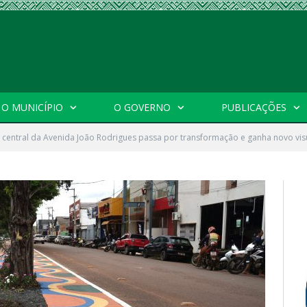
O MUNICÍPIO
O GOVERNO
PUBLICAÇÕES
 central da Avenida João Rodrigues passa por transformação e ganha novo vis