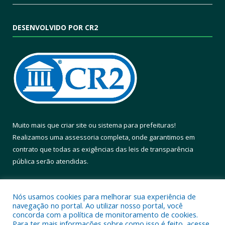
DESENVOLVIDO POR CR2
Muito mais que
criar site
ou
sistema para prefeituras
!
Realizamos uma
assessoria
completa, onde garantimos em
contrato que todas as exigências das
leis de transparência
pública
serão atendidas.
Conheça o
PNTP
e o
Radar da Transparência Pública
Nós usamos cookies para melhorar sua experiência de
navegação no portal. Ao utilizar nosso portal, você
concorda com a política de monitoramento de cookies.
Para ter mais informações sobre como isso é feito, acesse