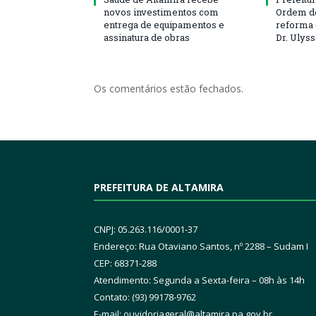
novos investimentos com
Ordem de
entrega de equipamentos e
reforma 
assinatura de obras
Dr. Ulys
Os comentários estão fechados.
PREFEITURA DE ALTAMIRA
CNPJ: 05.263.116/0001-37
Endereço: Rua Otaviano Santos, nº 2288 – Sudam I
CEP: 68371-288
Atendimento: Segunda a Sexta-feira – 08h às 14h
Contato: (93) 99178-9762
E-mail:
ouvidoriageral@altamira.pa.
gov.br