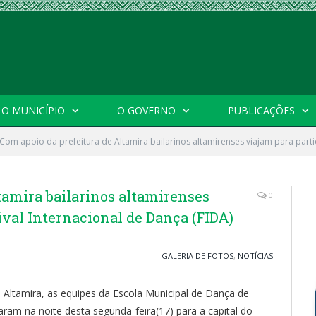
O MUNICÍPIO
O GOVERNO
PUBLICAÇÕES
Com apoio da prefeitura de Altamira bailarinos altamirenses viajam para partic
tamira bailarinos altamirenses
0
ival Internacional de Dança (FIDA)
GALERIA DE FOTOS
,
NOTÍCIAS
e Altamira, as equipes da Escola Municipal de Dança de
ram na noite desta segunda-feira(17) para a capital do