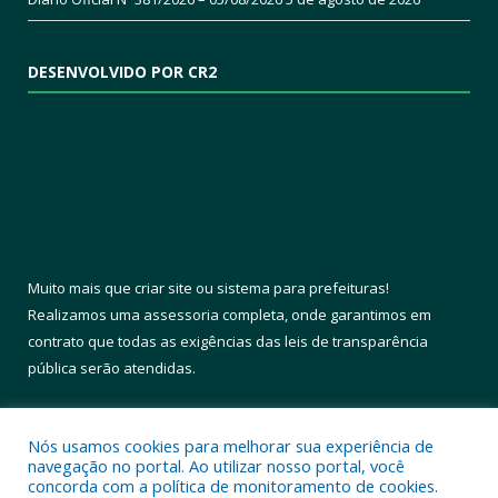
DESENVOLVIDO POR CR2
Muito mais que
criar site
ou
sistema para prefeituras
!
Realizamos uma
assessoria
completa, onde garantimos em
contrato que todas as exigências das
leis de transparência
pública
serão atendidas.
Conheça o
PNTP
e o
Radar da Transparência Pública
Nós usamos cookies para melhorar sua experiência de
navegação no portal. Ao utilizar nosso portal, você
concorda com a política de monitoramento de cookies.