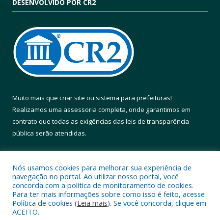
DESENVOLVIDO POR CR2
Muito mais que
criar site
ou
sistema para prefeituras
!
Realizamos uma
assessoria
completa, onde garantimos em
contrato que todas as exigências das
leis de transparência
pública
serão atendidas.
Conheça o
PNTP
e o
Radar da Transparência Pública
Nós usamos cookies para melhorar sua experiência de
navegação no portal. Ao utilizar nosso portal, você
concorda com a política de monitoramento de cookies.
Para ter mais informações sobre como isso é feito, acesse
Política de cookies (
Leia mais
). Se você concorda, clique em
Todos os direitos reservados a Prefeitura Municipal de Altamira.
ACEITO.