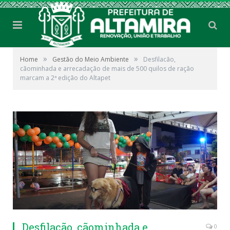
»
»
Home
Gestão do Meio Ambiente
Desfilacão,
cãominhada e arrecadação de mais de 500 quilos de ração
marcam a 2ª edição do Altapet
Desfilacão, cãominhada e
0