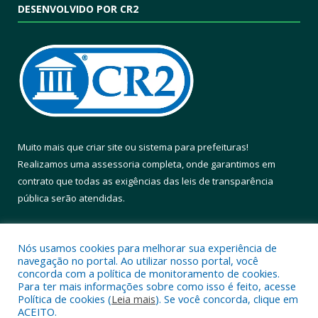
DESENVOLVIDO POR CR2
Muito mais que
criar site
ou
sistema para prefeituras
!
Realizamos uma
assessoria
completa, onde garantimos em
contrato que todas as exigências das
leis de transparência
pública
serão atendidas.
Conheça o
PNTP
e o
Radar da Transparência Pública
Nós usamos cookies para melhorar sua experiência de
navegação no portal. Ao utilizar nosso portal, você
concorda com a política de monitoramento de cookies.
Para ter mais informações sobre como isso é feito, acesse
Política de cookies (
Leia mais
). Se você concorda, clique em
Todos os direitos reservados a Prefeitura Municipal de Altamira.
ACEITO.