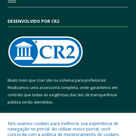
2026
DESENVOLVIDO POR CR2
Muito mais que
criar site
ou
sistema para prefeituras
!
Realizamos uma
assessoria
completa, onde garantimos em
contrato que todas as exigências das
leis de transparência
pública
serão atendidas.
Conheça o
PNTP
e o
Radar da Transparência Pública
Nós usamos cookies para melhorar sua experiência de
navegação no portal. Ao utilizar nosso portal, você
concorda com a política de monitoramento de cookies.