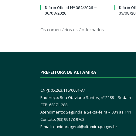
Diário Oficial Nº 382/2026 –
Diário Of
06/08/2026
05/08/2
Os comentários estão fechados.
PREFEITURA DE ALTAMIRA
CNPJ: 05.263.116/0001-37
Endereço: Rua Otaviano Santos, nº 2288 – Sudam I
CEP: 68371-288
Atendimento: Segunda a Sexta-feira – 08h às 14h
Contato: (93) 99178-9762
E-mail:
ouvidoriageral@altamira.pa.
gov.br