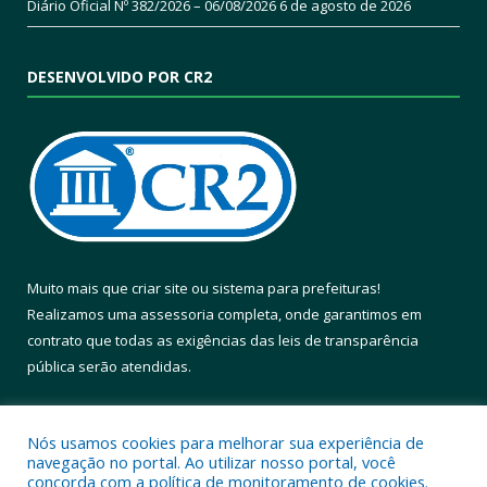
Diário Oficial Nº 382/2026 – 06/08/2026
6 de agosto de 2026
DESENVOLVIDO POR CR2
Muito mais que
criar site
ou
sistema para prefeituras
!
Realizamos uma
assessoria
completa, onde garantimos em
contrato que todas as exigências das
leis de transparência
pública
serão atendidas.
Conheça o
PNTP
e o
Radar da Transparência Pública
Nós usamos cookies para melhorar sua experiência de
navegação no portal. Ao utilizar nosso portal, você
concorda com a política de monitoramento de cookies.