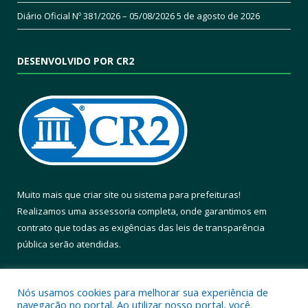
Diário Oficial Nº 381/2026 – 05/08/2026
5 de agosto de 2026
DESENVOLVIDO POR CR2
Muito mais que
criar site
ou
sistema para prefeituras
!
Realizamos uma
assessoria
completa, onde garantimos em
contrato que todas as exigências das
leis de transparência
pública
serão atendidas.
Conheça o
PNTP
e o
Radar da Transparência Pública
Nós usamos cookies para melhorar sua experiência de
navegação no portal. Ao utilizar nosso portal, você