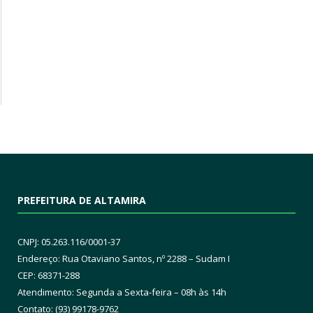
PREFEITURA DE ALTAMIRA
CNPJ: 05.263.116/0001-37
Endereço: Rua Otaviano Santos, nº 2288 – Sudam I
CEP: 68371-288
Atendimento: Segunda a Sexta-feira – 08h às 14h
Contato: (93) 99178-9762