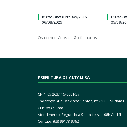
Diário Oficial Nº 382/2026 –
Diário Of
06/08/2026
05/08/2
Os comentários estão fechados.
PREFEITURA DE ALTAMIRA
CNPJ: 05.263.116/0001-37
Endereço: Rua Otaviano Santos, nº 2288 – Sudam I
CEP: 68371-288
Atendimento: Segunda a Sexta-feira – 08h às 14h
Contato: (93) 99178-9762