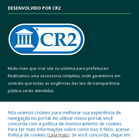
DESENVOLVIDO POR CR2
Muito mais que
criar site
ou
sistema para prefeituras
!
Realizamos uma
assessoria
completa, onde garantimos em
contrato que todas as exigências das
leis de transparência
pública
serão atendidas.
Conheça o
PNTP
e o
Radar da Transparência Pública
Nós usamos cookies para melhorar sua experiência de
navegação no portal. Ao utilizar nosso portal, você
concorda com a política de monitoramento de cookies.
Para ter mais informações sobre como isso é feito, acesse
Política de cookies (
Leia mais
). Se você concorda, clique em
Todos os direitos reservados a Prefeitura Municipal de Altamira.